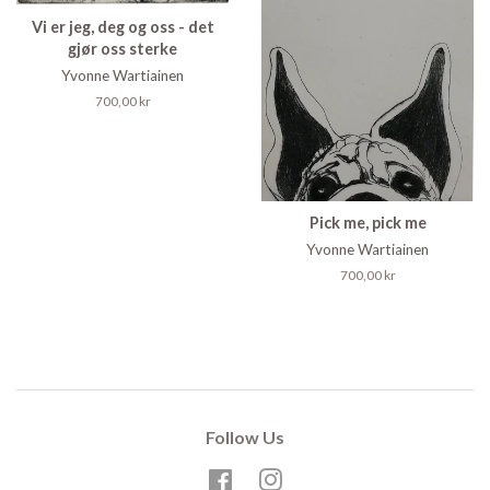
Vi er jeg, deg og oss - det
gjør oss sterke
Yvonne Wartiainen
Regular
700,00 kr
price
Pick me, pick me
Yvonne Wartiainen
Regular
700,00 kr
price
Follow Us
Facebook
Instagram