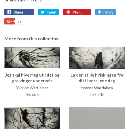
Share
Share
Tweet
Tweet
Pin it
Pin
Fancy
Add
on
on
on
to
+1
+1
Facebook
Twitter
Pinterest
Fancy
on
Google
More from this collection
Plus
Jeg skal hive meg ut i det og
La den stille hviskingen fra
gro vinger underveis
ditt indre lede deg
Yvonne Wartiainen
Yvonne Wartiainen
Regular
700,00 kr
Regular
700,00 kr
price
price