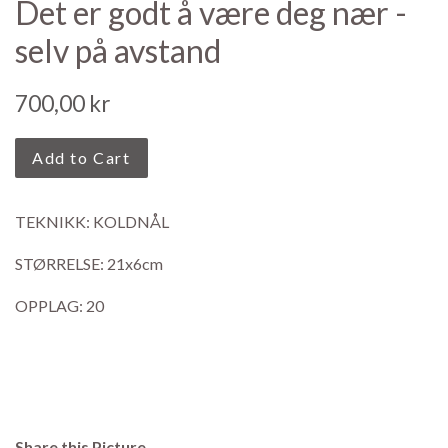
Det er godt å være deg nær -
selv på avstand
Regular
700,00 kr
price
Add to Cart
TEKNIKK: KOLDNÅL
STØRRELSE: 21x6cm
OPPLAG: 20
Share this Picture